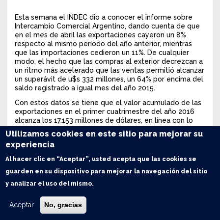
Esta semana el INDEC dio a conocer el informe sobre
Intercambio Comercial Argentino, dando cuenta de que
en el mes de abril las exportaciones cayeron un 8%
respecto al mismo período del año anterior, mientras
que las importaciones cedieron un 11%. De cualquier
modo, el hecho que las compras al exterior decrezcan a
un ritmo más acelerado que las ventas permitió alcanzar
un superávit de u$s 332 millones, un 64% por encima del
saldo registrado a igual mes del año 2015.
Con estos datos se tiene que el valor acumulado de las
exportaciones en el primer cuatrimestre del año 2016
alcanza los 17.153 millones de dólares, en línea con lo
registrado entre enero y abril del año anterior, tal como
Utilizamos cookies en este sitio para mejorar su
puede observarse en el cuadro adjunto. Las
experiencia
importaciones en cambio acumulan durante los primeros
cuatro meses del año un valor de u$s 17.217, casi mil
Al hacer clic en “Aceptar”, usted acepta que las cookies se
millones por debajo de lo comprado en el exterior
guarden en su dispositivo para mejorar la navegación del sitio
durante el mismo período del año anterior. Con estos
guarismos se tiene un saldo comercial aún negativo en
y analizar el uso del mismo.
58 millones de dólares, notablemente más bajo que los
u$s -982 del primer cuatrimestre del año 2015.
Aceptar
No, gracias