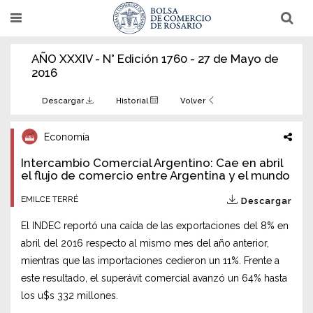
Pasar
T
T
al
o
o
g
g
contenido
g
g
AÑO XXXIV - N° Edición 1760 - 27 de Mayo de
l
l
principal
e
e
2016
n
n
a
a
v
v
Descargar
Historial
Volver
i
i
g
g
a
a
Economía
t
t
i
i
Intercambio Comercial Argentino: Cae en abril
o
o
n
el flujo de comercio entre Argentina y el mundo
n
EMILCE TERRÉ
Descargar
El INDEC reportó una caída de las exportaciones del 8% en
abril del 2016 respecto al mismo mes del año anterior,
mientras que las importaciones cedieron un 11%. Frente a
este resultado, el superávit comercial avanzó un 64% hasta
los u$s 332 millones.