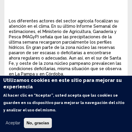
Los diferentes actores del sector agrícola focalizan su
atención en el clima. En su último Informe Semanal de
estimaciones, el Ministerio de Agricultura, Ganadería y
Pesca (MAGyP) señala que las precipitaciones de la
última semana recargaron parcialmente los perfiles
hídricos. En gran parte de la zona núcleo las reservas
pasaron de ser escasas o deficitarias a encontrarse
ahora regulares o adecuadas. Aun así, en el sur de Santa
Fe, y oeste de la zona núcleo pampeano prevalecen las
condiciones deficitarias, misma situación que se observa
en La Pampa y en Córdoba.
Utilizamos cookies en este sitio para mejorar su
La Guía Estratégica para el Agro de la BCR destacó en su
experiencia
informe que si bien las lluvias llegaron tarde para el
trigo, dará lugar a la finalización de las siembras del maíz
Al hacer clic en “Aceptar”, usted acepta que las cookies se
temprano en la zona núcleo. En el sudeste cordobés, el
guarden en su dispositivo para mejorar la navegación del sitio
área que estaba más atrasada por la falta de agua,
podrán concluir la siembra del cereal luego de las
y analizar el uso del mismo.
precipitaciones de los últimos días. En las zonas del
centro y sur de Santa Fe y norte de Buenos Aires ya se
Aceptar
No, gracias
sembró el 90% de los lotes destinados al cereal, pero se
desistió con la implantación. Esos lotes pasarán en su