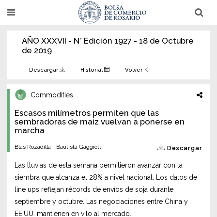
Pasar
T
T
al
o
o
g
g
contenido
g
g
AÑO XXXVII - N° Edición 1927 - 18 de Octubre
l
l
principal
e
e
de 2019
n
n
a
a
v
v
Descargar
Historial
Volver
i
i
g
g
a
a
Commodities
t
t
i
i
Escasos milímetros permiten que las
o
o
n
sembradoras de maíz vuelvan a ponerse en
n
marcha
Blas Rozadilla - Bautista Gaggiotti
Descargar
Las lluvias de esta semana permitieron avanzar con la
siembra que alcanza el 28% a nivel nacional. Los datos de
line ups reflejan récords de envíos de soja durante
septiembre y octubre. Las negociaciones entre China y
EE.UU. mantienen en vilo al mercado.