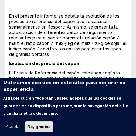
En el presente informe, se detalla la evolución de los
precios de referencia del capón que se calculan
semanalmente en Rosporc. Asimismo, se presenta la
actualización de diferentes datos de seguimiento
relevantes para el sector porcino: la relación capón /
maíz, el ratio capón / “mix 5 kg de maíz + 2 kg de soja”, el
índice capón / novillo y los costos para distintos tipos
de granjas porcinas.
Evolución del precio del capón
El Precio de Referencia del capón, calculado según la
metodología de Rosporc, alcanzó en la semana 08 (del
Utilizamos cookies en este sitio para mejorar su
17 al 23 de febrero) un valor de $1.828,80/kg. Esto
experiencia
representa una suba del 0,4% respecto a la semana
anterior y una relativa estabilidad en lo que va del mes.
Al hacer clic en “Aceptar”, usted acepta que las cookies se
Por otro lado, el incremento interanual es del 56,3%.
Este crecimiento, aunque significativo, refleja la
guarden en su dispositivo para mejorar la navegación del sitio
desaceleración inflacionaria, dado que el año pasado la
y analizar el uso del mismo.
variación interanual promedio fue del 188%, con un pico
del 322% en enero de 2024.
Aceptar
No, gracias