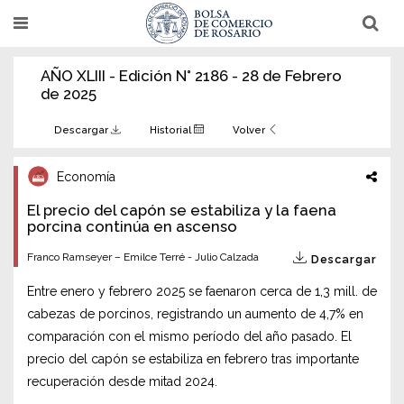
Pasar
T
T
al
o
o
g
g
contenido
g
g
AÑO XLIII - Edición N° 2186 - 28 de Febrero
l
l
principal
e
e
de 2025
n
n
a
a
v
v
Descargar
Historial
Volver
i
i
g
g
a
a
Economía
t
t
i
i
El precio del capón se estabiliza y la faena
o
o
n
porcina continúa en ascenso
n
Franco Ramseyer – Emilce Terré - Julio Calzada
Descargar
Entre enero y febrero 2025 se faenaron cerca de 1,3 mill. de
cabezas de porcinos, registrando un aumento de 4,7% en
comparación con el mismo período del año pasado. El
precio del capón se estabiliza en febrero tras importante
recuperación desde mitad 2024.