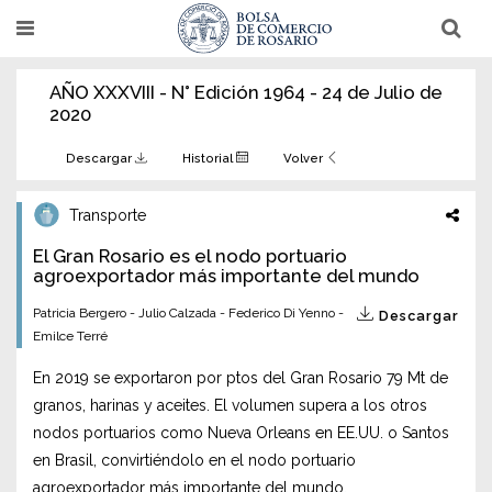
Pasar
T
T
al
o
o
g
g
contenido
g
g
AÑO XXXVIII - N° Edición 1964 - 24 de Julio de
l
l
principal
e
e
2020
n
n
a
a
v
v
Descargar
Historial
Volver
i
i
g
g
a
a
Transporte
t
t
i
i
El Gran Rosario es el nodo portuario
o
o
n
agroexportador más importante del mundo
n
Patricia Bergero - Julio Calzada - Federico Di Yenno -
Descargar
Emilce Terré
En 2019 se exportaron por ptos del Gran Rosario 79 Mt de
granos, harinas y aceites. El volumen supera a los otros
nodos portuarios como Nueva Orleans en EE.UU. o Santos
en Brasil, convirtiéndolo en el nodo portuario
agroexportador más importante del mundo.