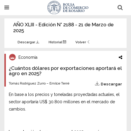
Pasar
T
T
al
o
o
g
g
contenido
g
g
AÑO XLIII - Edición N° 2188 - 21 de Marzo de
l
l
principal
e
e
2025
n
n
a
a
v
v
Descargar
Historial
Volver
i
i
g
g
a
a
Economía
t
t
i
i
¿Cuántos dólares por exportaciones aportará el
o
o
n
agro en 2025?
n
Tomás Rodríguez Zurro – Emilce Terré
Descargar
En base a los precios y toneladas proyectadas actuales, el
sector aportaría US$ 30.800 millones en el mercado de
cambios.