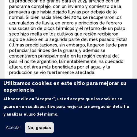
La producción de granos para el 2025 arrancó con un
panorama complejo, con un invierno y comienzo de la
primavera que había dejado lluvias por debajo de lo
normal. Si bien hacia fines del 2024 se recuperaron los
acumulados de lluvia, en enero y principios de febrero
una sucesión de picos térmicos y el retorno de un pulso
seco hizo mella en los cultivos que recién recibieron
algo de alivio en la segunda parte del mes pasado. Estas
últimas precipitaciones, sin embargo, llegaron tarde para
potenciar los rindes de la gruesa, y además se
concentraron principalmente en la región central del
país. El norte argentino, lamentablemente, ha quedado
afuera del área más beneficiada por el agua, y la
producción se vio fuertemente afectada.
En este contexto, la producción total de granos para la
Utilizamos cookies en este sitio para mejorar su
2024/25 se estima en 127,5 Mt, lejos de las más de 143
experiencia
Mt que se proyectaban en base al área sembrada
cuando se lanzaron las siembras. Este guarismo, además,
Al hacer clic en “Aceptar”, usted acepta que las cookies se
queda por debajo de los 134 Mt de la campaña anterior.
guarden en su dispositivo para mejorar la navegación del sitio
y analizar el uso del mismo.
Aceptar
No, gracias