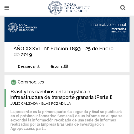
Pasar
T
T
al
o
o
g
g
contenido
g
g
l
l
principal
e
e
n
n
a
a
v
v
i
i
AÑO XXXVI - N° Edición 1893 - 25 de Enero
g
g
de 2019
a
a
t
t
i
i
Descargar
Historial
o
o
n
n
Commodities
Brasil y los cambios en la logística e
infraestructura de transporte granaria (Parte I)
JULIO CALZADA - BLAS ROZADILLA
La presente es la primera parte (la segunda y final se publicará
en el próximo Informativo Semanal) de un informe en el que se
expondrá la información recabada de una serie de informes
realizados por la Empresa Brasileña de Investigación
Agropecuaria, part...