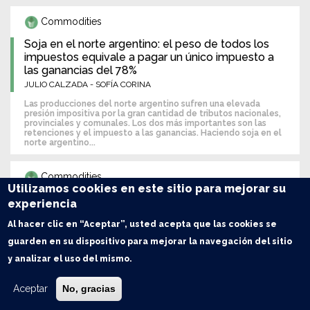
Commodities
Soja en el norte argentino: el peso de todos los
impuestos equivale a pagar un único impuesto a
las ganancias del 78%
JULIO CALZADA - SOFÍA CORINA
Las producciones del norte argentino sufren una elevada
presión impositiva por la gran cantidad de tributos nacionales,
provinciales y comunales. Los dos más importantes son las
retenciones y el impuesto a las ganancias. Haciendo soja en el
norte argentino...
Commodities
Utilizamos cookies en este sitio para mejorar su
La comercialización favorece al maíz, aunque
experiencia
dudas con la producción brasileña de soja
impulsaron su precio
Al hacer clic en “Aceptar”, usted acepta que las cookies se
SIGAUDO - TERRÉ
guarden en su dispositivo para mejorar la navegación del sitio
Mientras el maíz 2018/19 continúa acaparando el grueso del
y analizar el uso del mismo.
volumen operado en el Mercado Físico de Rosario, la soja
verificó un repunte de precios en la semana ante el revés que
sufriría la cosecha brasileña producto de un déficit hídrico. A
Aceptar
No, gracias
medida que mer...