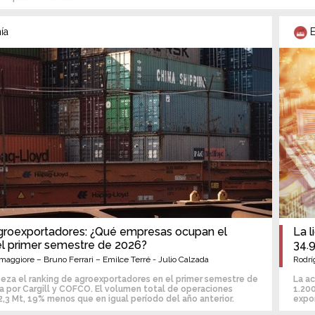
ía
E
groexportadores: ¿Qué empresas ocupan el
La l
el primer semestre de 2026?
34.
maggiore – Bruno Ferrari – Emilce Terré - Julio Calzada
Rodrí
za el ranking de agroexportadores en el primer semestre de
La ac
a por Cargill y COFCO. El volumen total de operaciones
1.20
2,3 Mt, 19% menos que en igual período del año anterior.
expo