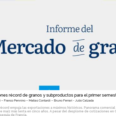
n
c
i
p
a
l
ones récord de granos y subproductos para el primer semes
– Franco Pennino – Matías Contardi – Bruno Ferrari - Julio Calzada
écord empuja las exportaciones a máximos históricos. Panorama comercial 
e maíz más lenta en cinco años. A pesar del desplome de cotizaciones en 
sequía de Francia.