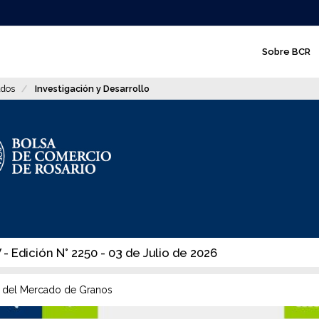
N
Sobre BCR
a
v
dos
Investigación y Desarrollo
e
g
a
c
i
ó
n
- Edición N° 2250 - 03 de Julio de 2026
p
r
 del Mercado de Granos
i