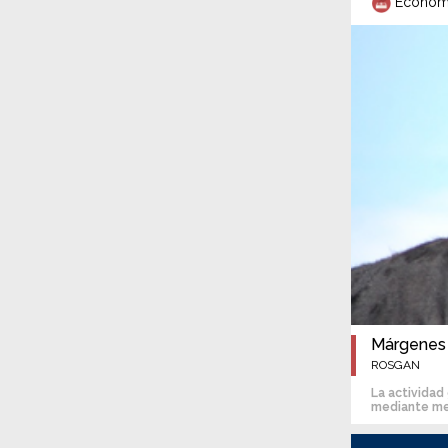
Econom
Márgenes 
ROSGAN
La actividad
mediante mej