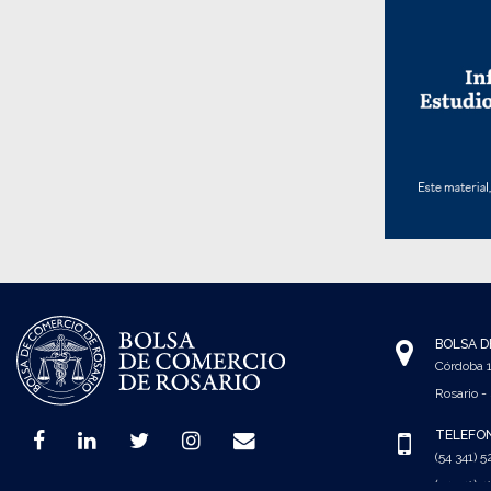
BOLSA D
Córdoba
Rosario -
TELÉFO
(54 341) 
(54 341) 