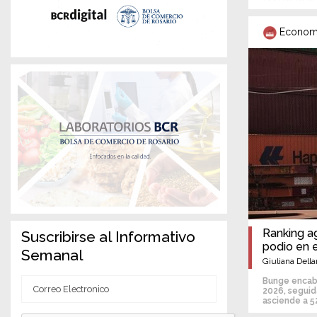
Econom
Ranking a
Suscribirse al Informativo
podio en 
Semanal
Giuliana Della
Bunge encabe
Correo
2026, seguid
asciende a 5
Electronico