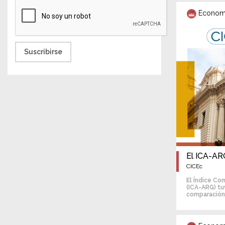
Econom
Suscribirse
El ICA-AR
CICEc
El Índice Co
(ICA-ARG) tu
comparación 