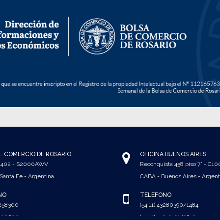
E COMERCIO DE ROSARIO
OFICINA BUENOS AIRES
 1402 - S2000AWV
Reconquista 458 piso 7° - C1
 Santa Fe - Argentina
CABA - Buenos Aires - Argent
NO
TELÉFONO
5258300
(54 11) 43280390/1484
4102600
(54 11) 43939391/9649