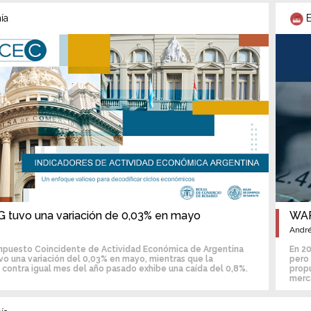
ía
E
G tuvo una variación de 0,03% en mayo
WAR
André
mpuesto Coincidente de Actividad Económica de Argentina
En 20
vo una variación del 0,03% en mayo, mientras que la
pero 
contra igual mes del año pasado exhibe una caída del 0,8%.
propu
merc