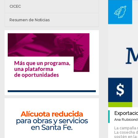
CICEC
Resumen de Noticias
Exportaci
Ana Rubicondi 
La campaña r
La cosecha d
sostén en la 