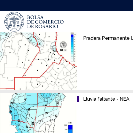
Pasar
al
contenido
principal
Pradera Permanente L
Lluvia faltante - NEA