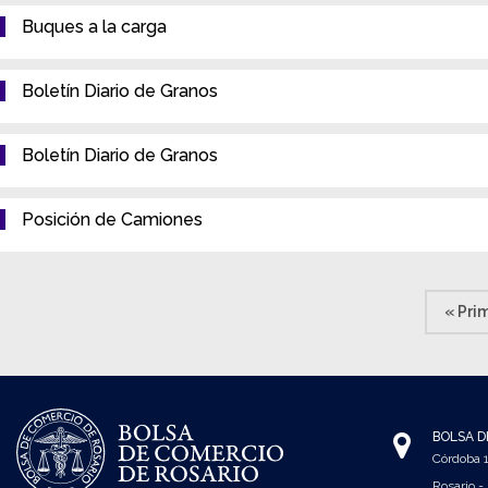
Buques a la carga
Boletín Diario de Granos
Boletín Diario de Granos
Posición de Camiones
Paginación
Prime
« Pri
pági
BOLSA D
Córdoba
Rosario -