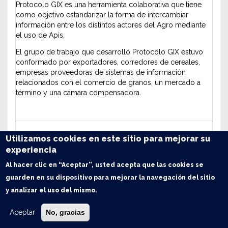
Protocolo GIX es una herramienta colaborativa que tiene
como objetivo estandarizar la forma de intercambiar
información entre los distintos actores del Agro mediante
el uso de Apis.
El grupo de trabajo que desarrolló Protocolo GIX estuvo
conformado por exportadores, corredores de cereales,
empresas proveedoras de sistemas de información
relacionados con el comercio de granos, un mercado a
término y una cámara compensadora.
Utilizamos cookies en este sitio para mejorar su
experiencia
EndPoints Maestros
EndPoints Con
Al hacer clic en “Aceptar”, usted acepta que las cookies se
Endpoint
Tipo
Estado
Endpoint
guarden en su dispositivo para mejorar la navegación del sitio
PRODUCTOS
Maestro
Disponible
CONTRATOS
y analizar el uso del mismo.
ENSAYOS
Maestro
Disponible
INTERVINIENTES
Aceptar
No, gracias
LOCALIDADES
Maestro
Disponible
LOGIN