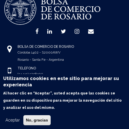
BOLSA DE COMERCIO DE ROSARIO
Córdoba 1402 - S2000AWV
Rosario - Santa Fe - Argentina
TELÉFONO
(54 341) 5258300
Utilizamos cookies en este sitio para mejorar su
(54 341) 4102600
experiencia
OFICINA BUENOS AIRES
Al hacer clic en “Aceptar”, usted acepta que las cookies se
Reconquista 458 piso 7° - C1003ABJ
guarden en su dispositivo para mejorar la navegación del sitio
CABA - Buenos Aires - Argentina
y analizar el uso del mismo.
TELÉFONO
(54 11) 43280390/1484
Aceptar
No, gracias
(54 11) 43939391/9649