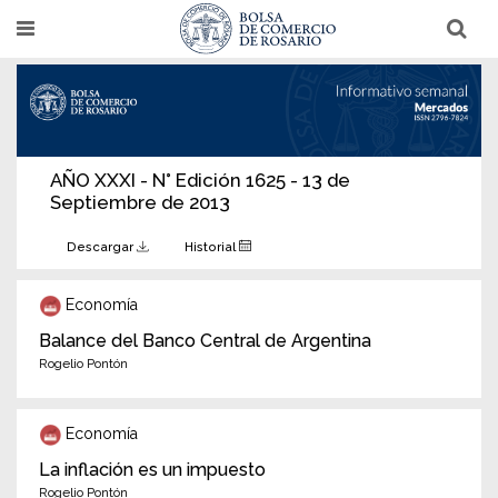
Pasar
T
T
al
o
o
g
g
contenido
g
g
l
l
principal
e
e
n
n
a
a
v
v
i
i
AÑO XXXI - N° Edición 1625 - 13 de
g
g
Septiembre de 2013
a
a
t
t
i
i
Descargar
Historial
o
o
n
n
Economía
Balance del Banco Central de Argentina
Rogelio Pontón
Economía
La inflación es un impuesto
Rogelio Pontón