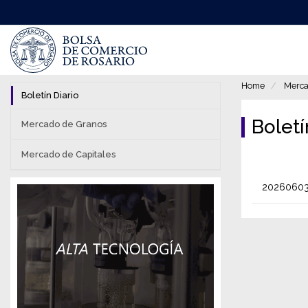
Pasar
al
contenido
principal
Home
Merca
Boletín Diario
Bolet
Mercado de Granos
Mercado de Capitales
20260603