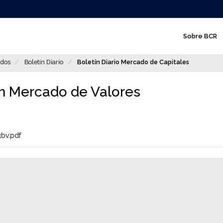
N
Sobre BCR
a
v
dos
Boletín Diario
Boletín Diario Mercado de Capitales
e
g
ín Mercado de Valores
a
c
bv.pdf
i
ó
n
p
r
i