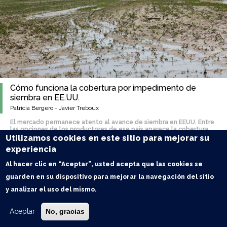
Cómo funciona la cobertura por impedimento de
siembra en EE.UU.
Patricia Bergero - Javier Treboux
El mercado permanece atento al avance de siembra en EEUU. Entre
las opciones de los productores de ese país aparece la cobertura
del seguro por impedimento de siembra. La conveniencia de pedirla
Utilizamos cookies en este sitio para mejorar su
o no puede afectar significativamente el panorama productivo.
experiencia
Al hacer clic en “Aceptar”, usted acepta que las cookies se
guarden en su dispositivo para mejorar la navegación del sitio
y analizar el uso del mismo.
Aceptar
No, gracias